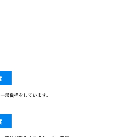
度
の一部負担をしています。
度